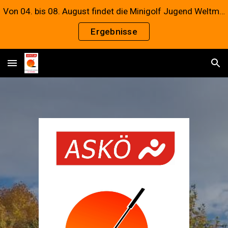
Von 04. bis 08. August findet die Minigolf Jugend Weltmeisterschaft 2026 statt. Mit dabei für das Team Österreich ist unsere Annalena
Skip to main content
Skip to navigation
Ergebnisse